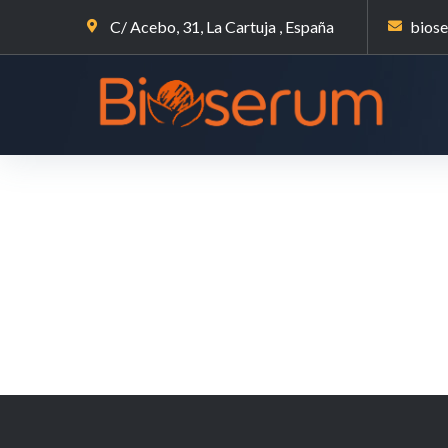
C/ Acebo, 31, La Cartuja , España
bios