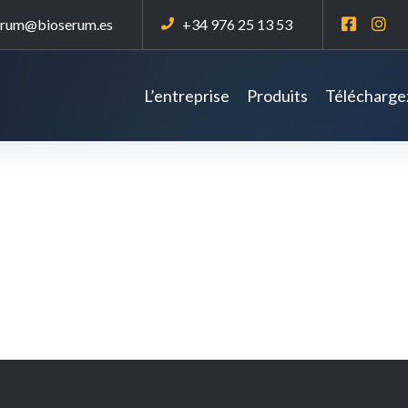
erum@bioserum.es
+34 976 25 13 53
L’entreprise
Produits
Téléchargez